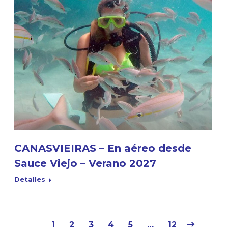
CANASVIEIRAS – En aéreo desde
Sauce Viejo – Verano 2027
Detalles
1
2
3
4
5
…
12