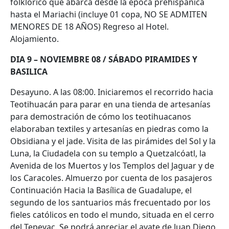
folklórico que abarca desde la época prehispánica
hasta el Mariachi (incluye 01 copa, NO SE ADMITEN
MENORES DE 18 AÑOS) Regreso al Hotel.
Alojamiento.
DIA 9 – NOVIEMBRE 08 / SÁBADO PIRAMIDES Y
BASILICA
Desayuno. A las 08:00. Iniciaremos el recorrido hacia
Teotihuacán para parar en una tienda de artesanías
para demostración de cómo los teotihuacanos
elaboraban textiles y artesanías en piedras como la
Obsidiana y el jade. Visita de las pirámides del Sol y la
Luna, la Ciudadela con su templo a Quetzalcóatl, la
Avenida de los Muertos y los Templos del Jaguar y de
los Caracoles. Almuerzo por cuenta de los pasajeros
Continuación Hacia la Basílica de Guadalupe, el
segundo de los santuarios más frecuentado por los
fieles católicos en todo el mundo, situada en el cerro
del Tepeyac. Se podrá apreciar el ayate de Juan Diego